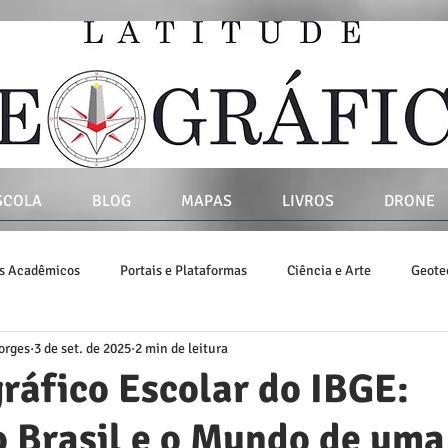
SCOLA
BLOG
MAPAS
LIVROS
DRONE
os Acadêmicos
Portais e Plataformas
Ciência e Arte
Geote
orges
3 de set. de 2025
2 min de leitura
vros
SIG
ráfico Escolar do IBGE:
 Brasil e o Mundo de uma