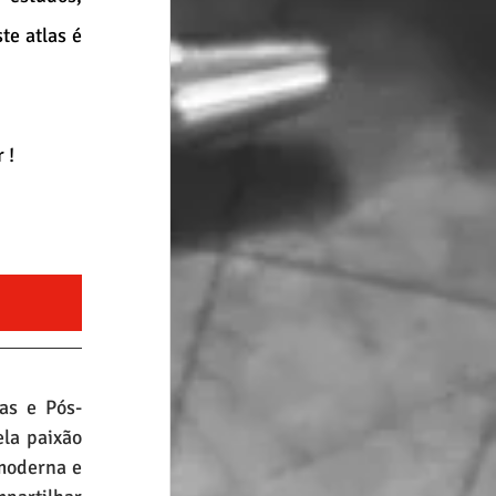
e atlas é 
 ! 
as e Pós-
a paixão 
moderna e 