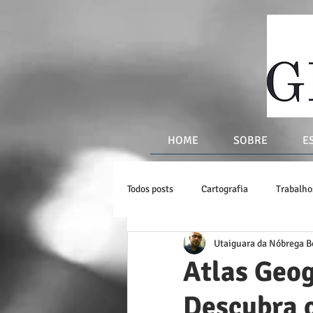
HOME
SOBRE
E
Todos posts
Cartografia
Trabalh
Utaiguara da Nóbrega B
Mapas Históricos e Modernos
Li
Atlas Geog
Descubra o