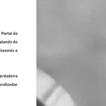
Portal do 
alando do 
essores e 
rdadeira 
profundar 