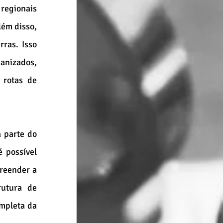
regionais 
ém disso, 
ras. Isso 
nizados, 
rotas de 
 parte do 
 possível 
reender a 
utura de 
mpleta da 