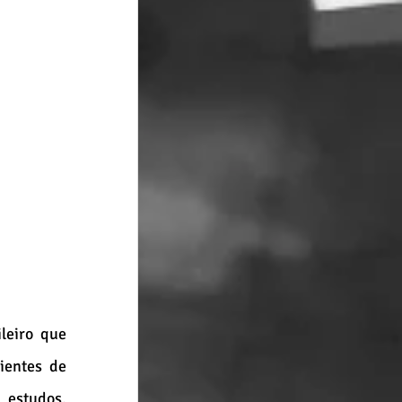
eiro que 
ientes de 
estudos, 