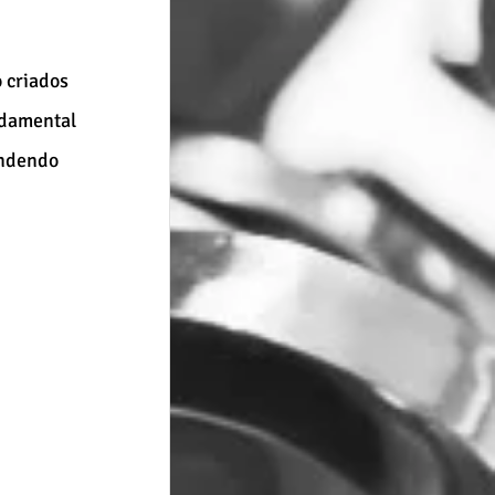
 criados 
ndamental 
endendo 