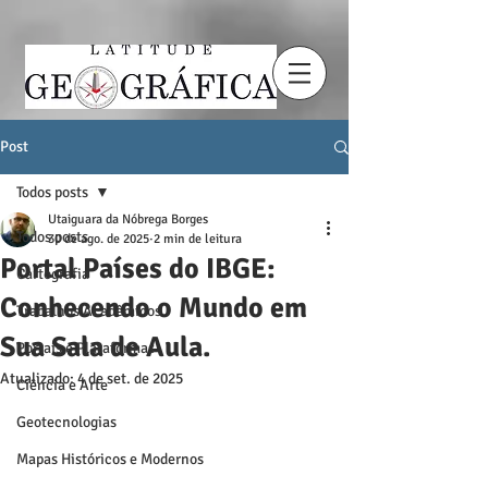
Post
Todos posts
Utaiguara da Nóbrega Borges
Todos posts
30 de ago. de 2025
2 min de leitura
Portal Países do IBGE:
Cartografia
Conhecendo o Mundo em
Trabalhos Acadêmicos
Sua Sala de Aula.
Portais e Plataformas
Atualizado:
4 de set. de 2025
Ciência e Arte
Geotecnologias
Mapas Históricos e Modernos