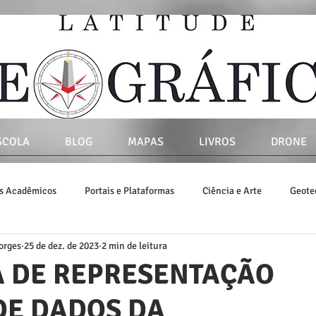
SCOLA
BLOG
MAPAS
LIVROS
DRONE
os Acadêmicos
Portais e Plataformas
Ciência e Arte
Geote
orges
25 de dez. de 2023
2 min de leitura
vros
SIG
 DE REPRESENTAÇÃO
DE DADOS DA