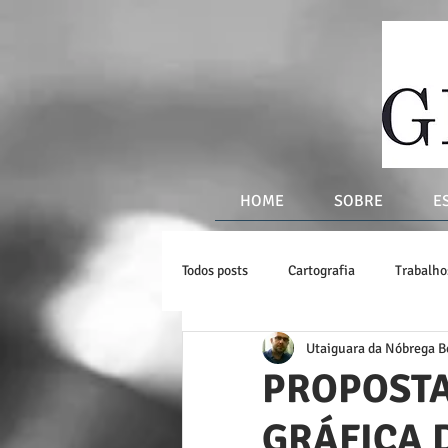
HOME
SOBRE
E
Todos posts
Cartografia
Trabalh
Utaiguara da Nóbrega B
Mapas Históricos e Modernos
Li
PROPOSTA
GRÁFICA 