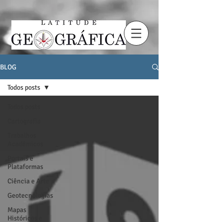
BLOG
Todos posts
Todos posts
Cartografia
Trabalhos
Acadêmicos
Portais e
Plataformas
Ciência e Arte
Geotecnologias
Mapas
Históricos e