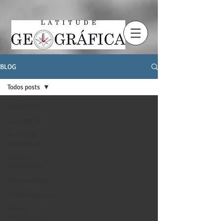
BLOG
Todos posts
Todos posts
Cartografia
Trabalhos
Acadêmicos
Portais e
Plataformas
Ciência e Arte
Geotecnologias
Mapas
Históricos e