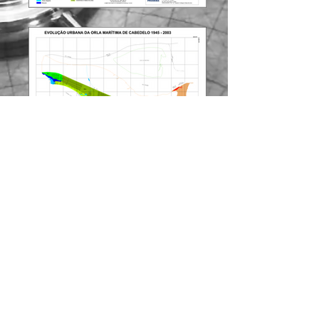
© 2020 - Latitude Geográfica
Rua Cassimiro de Abreu, 300
João Pessoa/PB