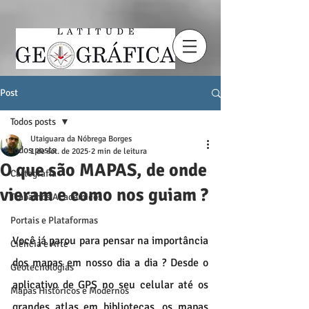
Post
Todos posts
Utaiguara da Nóbrega Borges
Todos posts
1 de set. de 2025
2 min de leitura
O que são MAPAS, de onde
Cartografia
vieram e como nos guiam ?
Trabalhos Acadêmicos
Portais e Plataformas
Você já parou para pensar na importância 
Ciência e Arte
dos mapas em nosso dia a dia ? Desde o 
Geotecnologias
aplicativo de GPS no seu celular até os 
Mapas Históricos e Modernos
grandes atlas em bibliotecas, os mapas 