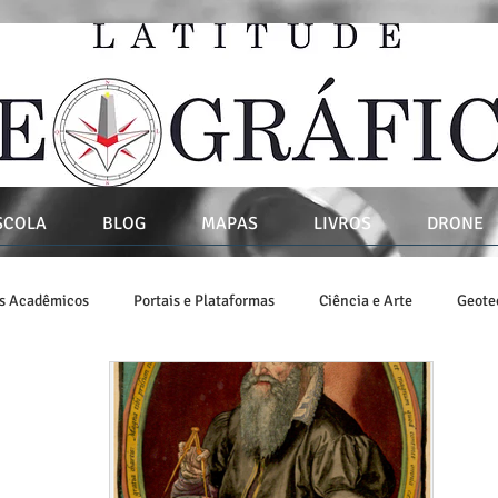
SCOLA
BLOG
MAPAS
LIVROS
DRONE
os Acadêmicos
Portais e Plataformas
Ciência e Arte
Geote
vros
SIG